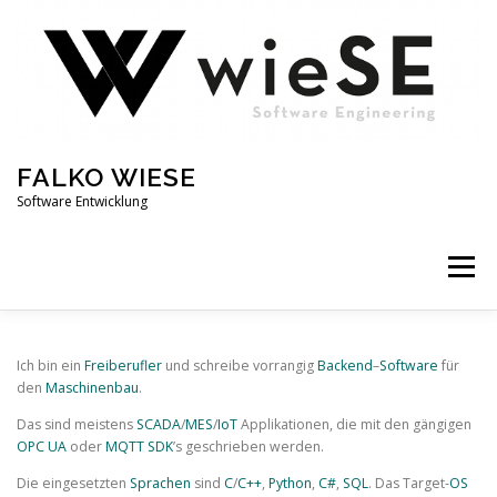
Direkt
zum
Inhalt
FALKO WIESE
Software Entwicklung
Menü
Ich bin ein
Freiberufler
und schreibe vorrangig
Backend
–
Software
für
den
Maschinenbau
.
Das sind meistens
SCADA
/
MES
/
IoT
Applikationen, die mit den gängigen
OPC UA
oder
MQTT
SDK
’s geschrieben werden.
Die eingesetzten
Sprachen
sind
C
/
C++
,
Python
,
C#
,
SQL
. Das Target-
OS